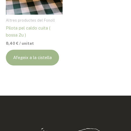
Altres productes del Fonoll
Pilota pel caldo cuita (
bossa 2u )
8,40
€
/ unitat
Afegeix a la cistella