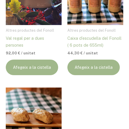
Altres productes del Fonoll
Altres productes del Fonoll
Val regal per a dues
Caixa d’escudella del Fonoll
persones
( 6 pots de 655ml)
92,00
€
/ unitat
44,30
€
/ unitat
Afegeix a la cistella
Afegeix a la cistella