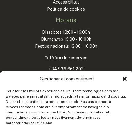
Accessibilitat
Política de cookies
Horaris
Dissabtes 13:00 – 16:00h
Diumenges 13:00 – 16:00h
Festius nacionals 13:00 – 16:00h
Telèfon de reserves
+34 938 661 203
+34 937 442 041
Gestionar el consentiment
Adreça
Per oferir les millors experiències, utilitzem tecnologies com ara
galetes per emmagatzemar i/o accedir a la informació del dispositiu.
Donar el consentiment a aquestes tecnologies ens permetrà
Carretera de Sant Feliu de Codines a Gallifa
processar dades com ara el comportament de navegació o
identificadors únics en aquest lloc. No consentir o retirar el
08182 Sant Feliu de Codines
consentiment, pot afectar negativament determinades
Barcelona
característiques i funcions.