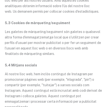
lloc web per als nostres usuaris. Amb aquestes cookies
analítiques obtenim informació sobre l'ús del nostre lloc
web. Us demanem permís per col·locar cookies d'estadístiques.
5.3 Cookies de màrqueting/seguiment
Les galetes de màrqueting/seguiment són galetes o qualsevol
altra forma d'emmagatzematge local que s'utilitzen per crear
perfils d'usuari per mostrar publicitat o per fer un seguiment de
l'usuari en aquest lloc web o en diversos llocs web amb
finalitats de màrqueting similars.
5.4 Mitjans socials
Al nostre lloc web, hem inclòs contingut de Instagram per
promocionar pàgines web (per exemple, "m'agrada", "pin") o
compartir (per exemple, "tuitejar") a xarxes socials com
Instagram. Aquest contingut està incrustat amb codi derivat de
Instagram i col·loca galetes. Aquest contingut pot
emmagatzemar i processar certa informació per a publicitat
personalitzada.