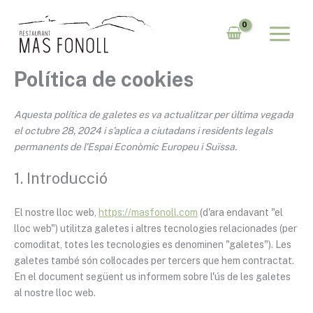
Consent
Consent
Consent
Consent
Consent
Consent
Consent
Consent
Consent
Consent
Consent
Estadísti
Màrqueti
Vés
to
to
to
to
to
to
to
to
to
to
to
al
service
service
service
service
service
service
service
service
service
service
service
contingut
elementor
woocommerc
wordpress
sourcebuster
wpml
google-
vimeo
complianz
google-
automattic
diversos
js
fonts
analytics
Política de cookies
Aquesta política de galetes es va actualitzar per última vegada
el octubre 28, 2024 i s’aplica a ciutadans i residents legals
permanents de l'Espai Econòmic Europeu i Suïssa.
1. Introducció
El nostre lloc web,
https://masfonoll.com
(d'ara endavant "el
lloc web") utilitza galetes i altres tecnologies relacionades (per
comoditat, totes les tecnologies es denominen "galetes"). Les
galetes també són col·locades per tercers que hem contractat.
En el document següent us informem sobre l'ús de les galetes
al nostre lloc web.